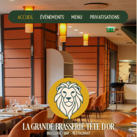
ACCUEIL
ÉVÈNEMENTS
MENU
PRIVATISATIONS
LA GRANDE BRASSERIE TÊTE D'OR
BRASSERIE - BAR  - RESTAURANT